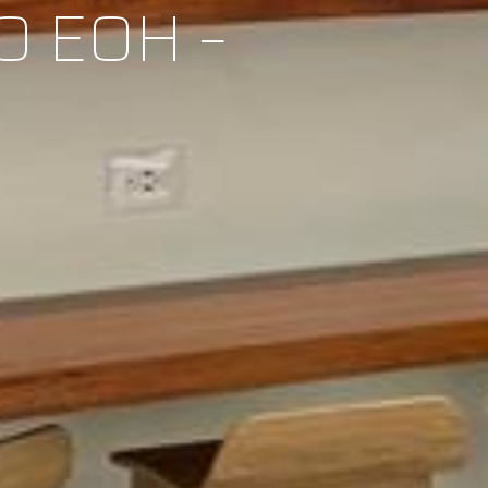
O EOH –